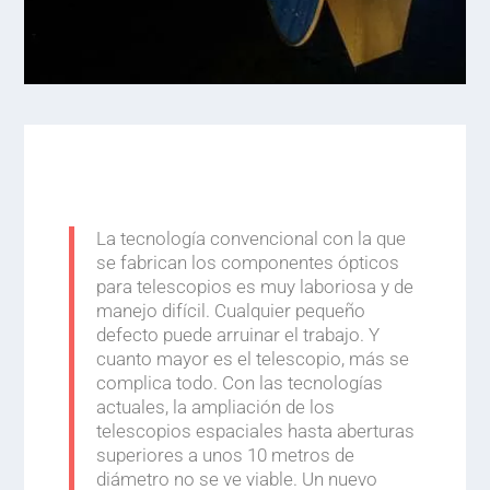
La tecnología convencional con la que
se fabrican los componentes ópticos
para telescopios es muy laboriosa y de
manejo difícil. Cualquier pequeño
defecto puede arruinar el trabajo. Y
cuanto mayor es el telescopio, más se
complica todo. Con las tecnologías
actuales, la ampliación de los
telescopios espaciales hasta aberturas
superiores a unos 10 metros de
diámetro no se ve viable. Un nuevo