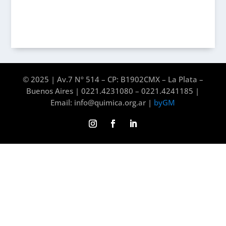
© 2025 | Av.7 Nº 514 – CP: B1902CMX – La Plata –
Buenos Aires | 0221.4231080 – 0221.4241185 |
Email: info@quimica.org.ar |
byGM