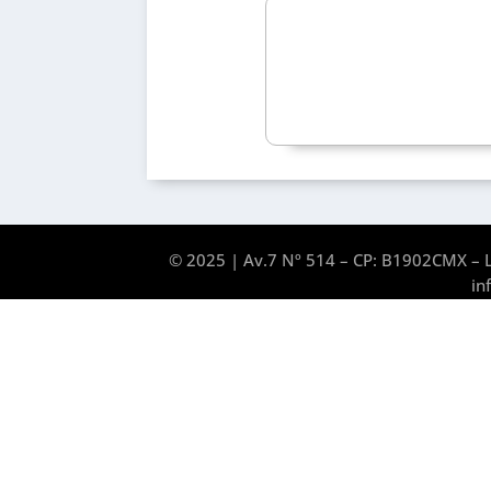
© 2025 | Av.7 Nº 514 – CP: B1902CMX – L
in