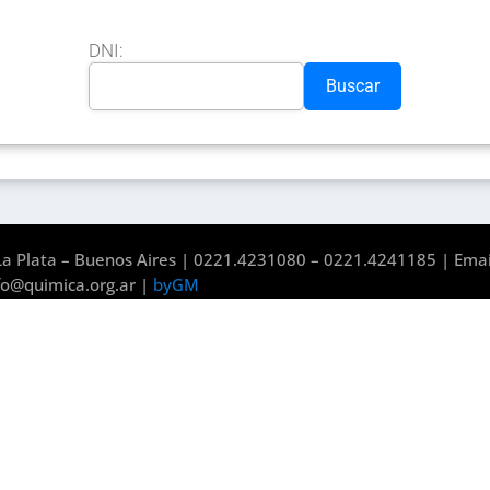
DNI:
Buscar
a Plata – Buenos Aires | 0221.4231080 – 0221.4241185 | Emai
fo@quimica.org.ar |
byGM