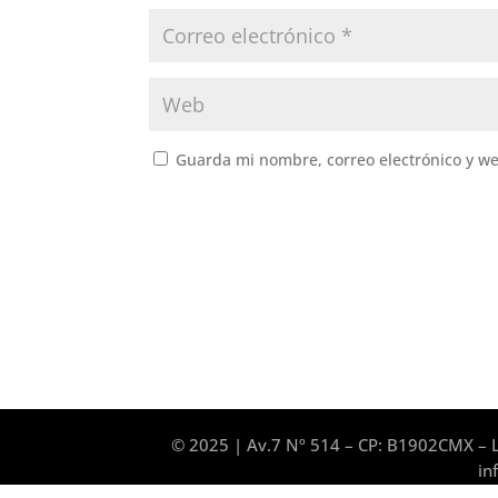
Guarda mi nombre, correo electrónico y w
© 2025 | Av.7 Nº 514 – CP: B1902CMX – L
in