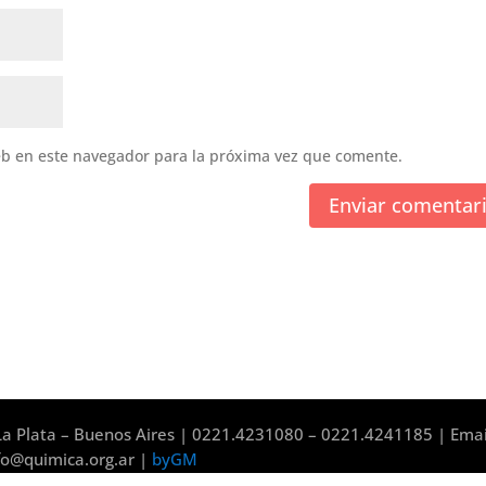
eb en este navegador para la próxima vez que comente.
a Plata – Buenos Aires | 0221.4231080 – 0221.4241185 | Emai
fo@quimica.org.ar |
byGM