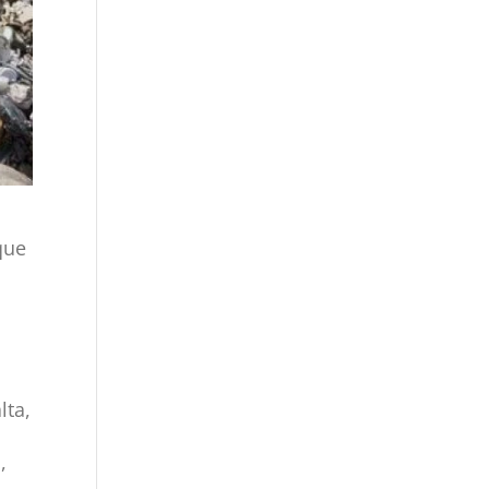
,
que
lta,
,