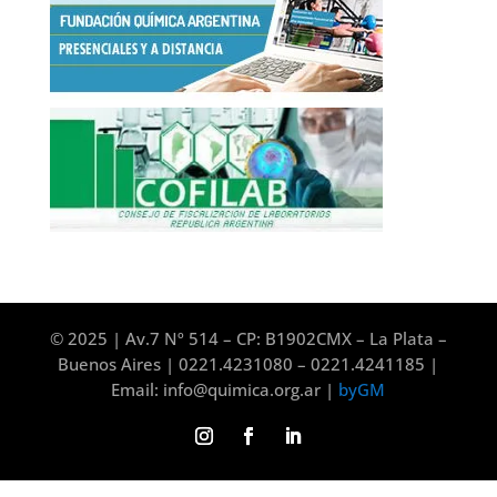
© 2025 | Av.7 Nº 514 – CP: B1902CMX – La Plata –
Buenos Aires | 0221.4231080 – 0221.4241185 |
Email: info@quimica.org.ar |
byGM