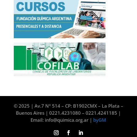
© 2025 | Av.7 Nº 514 – CP: B1902CMX – La Plata –
Buenos Aires | 0221.4231080 – 0221.4241185 |
Email: info@quimica.org.ar |
byGM