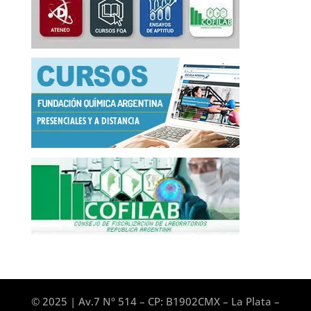
© 2025 | Av.7 Nº 514 – CP: B1902CMX – La Plata –