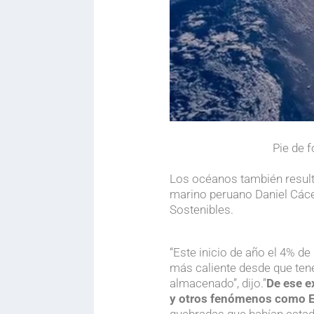
Pie de f
Los océanos también resulta
marino peruano Daniel Cácer
Sostenibles.
.
.
“Este inicio de año el 4% de
más caliente desde que tene
almacenado”, dijo.”
D
e ese e
y otros fenómenos como E
quebradas que habían esta