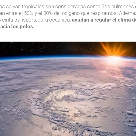
 las selvas tropicales son consideradas como “los pulmones d
n entre el 50% y el 80% del oxígeno que respiramos. Además,
 cinta transportadora oceánica,
ayuda
n
a regular el clima d
hacia los polos.
.