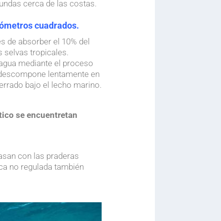
undas cerca de las costas.
lómetros cuadrados.
s de absorber el 10% del
 selvas tropicales.
.
 agua mediante el proceso
se descompone lentamente en
errado bajo el lecho marino.
ático se encuentre
tan
asan con las praderas
sca no regulada también