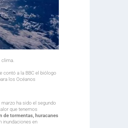
 clima.
.
e contó a la BBC el biólogo
 para los Océanos
te marzo ha sido el segundo
 calor que tenemos
ón de tormentas, huracanes
on inundaciones en