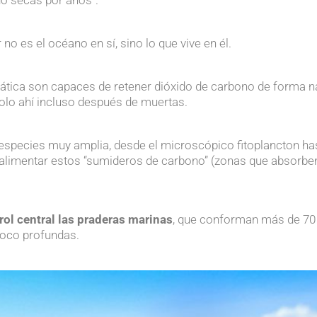
 no es el océano en sí, sino lo que vive en él.
ica son capaces de retener dióxido de carbono de forma nat
lo ahí incluso después de muertas.
.
 especies muy amplia, desde el microscópico fitoplancton ha
a alimentar estos “sumideros de carbono” (zonas que absorb
rol central
la
s
pradera
s
marina
s
, que conforman más de 70
poco profundas.
.