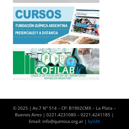
© 2025 | Av.7 Nº 514 – CP: B1902CMX – La Plata –
Buenos Aires | 0221.4231080 – 0221.4241185 |
Email: info@quimica.org.ar |
byGM