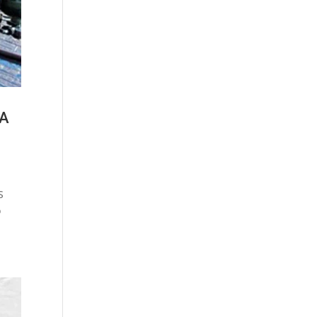
RA
S
o