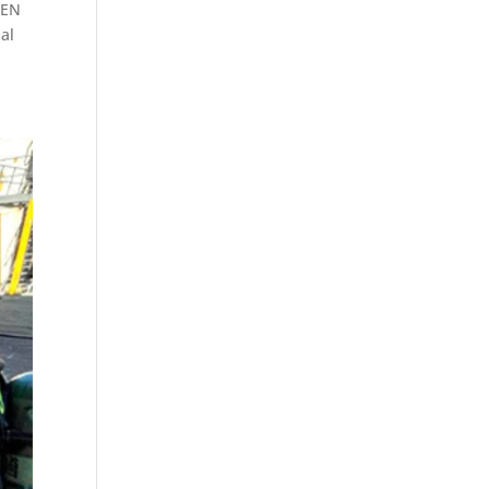
 EN
al