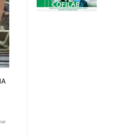
NA
fue