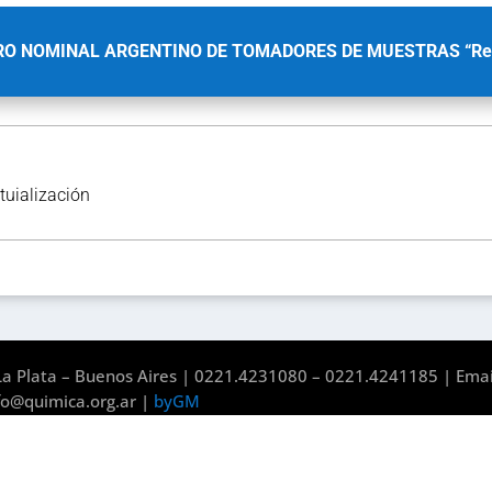
RO NOMINAL ARGENTINO DE TOMADORES DE MUESTRAS “R
tuialización
a Plata – Buenos Aires | 0221.4231080 – 0221.4241185 | Emai
fo@quimica.org.ar |
byGM