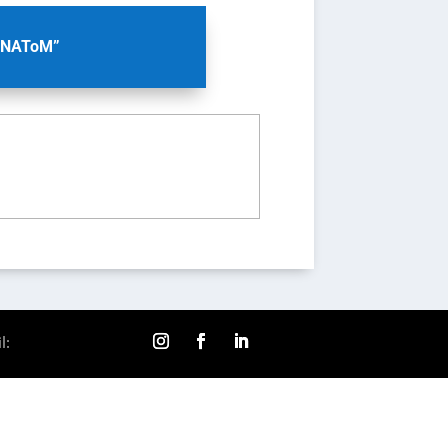
eNAToM”
l: