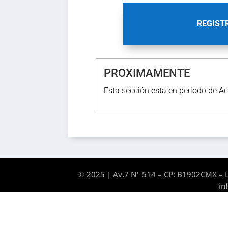
REGIST
PROXIMAMENTE
Esta sección esta en periodo de Ac
© 2025 | Av.7 Nº 514 – CP: B1902CMX – L
in