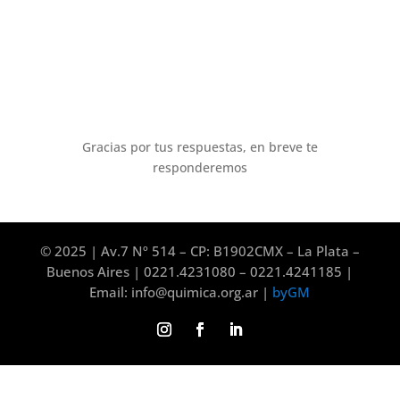
Gracias por tus respuestas, en breve te
responderemos
© 2025 | Av.7 Nº 514 – CP: B1902CMX – La Plata –
Buenos Aires | 0221.4231080 – 0221.4241185 |
Email: info@quimica.org.ar |
byGM