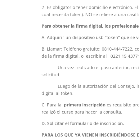
2- Es obligatorio tener domicilio electrónico. E
cual necesita token). NO se refiere a una casil
Para obtener la firma digital, los profesional
A. Adquirir un dispositivo usb “token” que se
B. Llamar: Teléfono gratuito: 0810-444-7222, c
de la firma digital, o escribir al
0221 15 43771
Una vez realizado el paso anterior, recibi
solicitud.
Luego de la autorización del Consejo, la Cor
digital al token.
C. Para la
primera
inscripción
es requisito pr
realizó el curso para hacer la consulta.
D. Solicitar el formulario de inscripción.
PARA LOS QUE YA VIENEN INSCRIBIÉNDOSE 