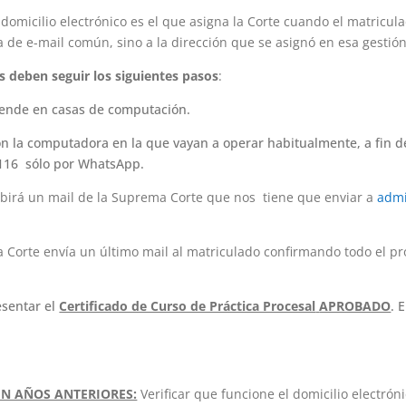
l domicilio electrónico es el que asigna la Corte cuando el matriculad
la de e-mail común, sino a la dirección que se asignó en esa gestió
es deben seguir los siguientes pasos
:
 vende en casas de computación.
on la computadora en la que vayan a operar habitualmente, a fin de 
16 sólo por WhatsApp.
rá un mail de la Suprema Corte que nos tiene que enviar a
admi
te envía un último mail al matriculado confirmando todo el proc
esentar el
Certificado de Curso de Práctica Procesal
APROBADO
.
E
EN AÑOS ANTERIORES:
Verificar que funcione el domicilio electróni