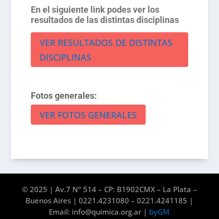
En el siguiente link podes ver los
resultados de las distintas disciplinas
VER RESULTADOS DE DISTINTAS
DISCIPLINAS
Fotos generales:
VER FOTOS GENERALES
© 2025 | Av.7 Nº 514 – CP: B1902CMX – La Plata –
Buenos Aires | 0221.4231080 – 0221.4241185 |
Email: info@quimica.org.ar |
byGM