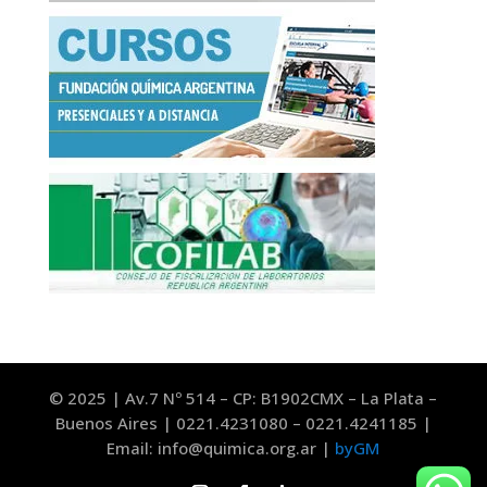
© 2025 | Av.7 Nº 514 – CP: B1902CMX – La Plata –
Buenos Aires | 0221.4231080 – 0221.4241185 |
Email: info@quimica.org.ar |
byGM